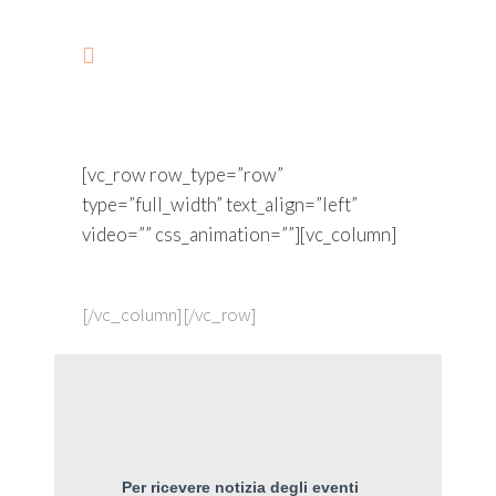
[vc_row row_type=”row”
type=”full_width” text_align=”left”
video=”” css_animation=””][vc_column]
[/vc_column][/vc_row]