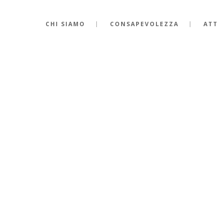
CHI SIAMO
CONSAPEVOLEZZA
ATT
VITA”, RITIRO OFFERTO DA SI
ERIALI CONDIVISI