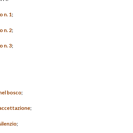
 n. 1
;
 n. 2
;
 n. 3
;
nel bosco
;
accettazione
;
ilenzio
;