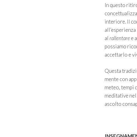
In questo riti
concettualizza
interiore. Il c
all’esperienza
al
rallentare
e 
possiamo ric
accettarlo e v
Questa tradizi
mente con appr
meteo, tempi d
meditative nell
ascolto consa
INSEGNAMEN