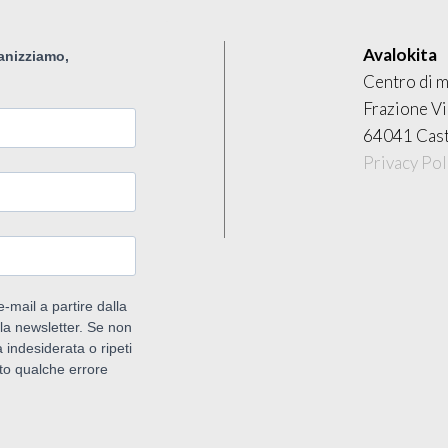
Avalokita
Centro di m
Frazione Vi
64041 Cast
Privacy Pol