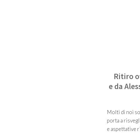
Ritiro 
e da Ale
Molti di noi s
porta a risvegl
e aspettative r