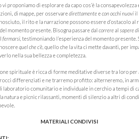
ro vi proponiamo di esplorare da capo cos’è la consapevolezza 
zioni, di mappe, per osservare
direttamente
e
con occhi nuovi
il
onosciuto, il rito e la narrazione possono essere d’ostacolo al 
 del momento presente. Bisogna passare dal
correre
al
sapere di
al
fermarsi,
testimoniando l’esperienza del momento presente. 
onoscere
quel che c’è,
quello che la vita ci mette davanti, per imp
iverlo nella sua bellezza e completezza.
one spirituale è ricca di forme meditative diverse tra loro per
occi differenziati e ne trarremo profitto: alterneremo, in arm
i laboratorio comunitario e individuale in cerchio a tempi di
a natura e picnic rilassanti, momenti di silenzio a altri di cond
pevole.
MATERIALI CONDIVISI
TI: