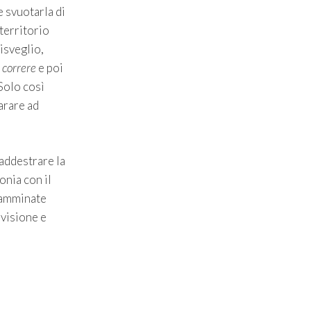
e svuotarla di
 territorio
risveglio,
 correre
e poi
Solo così
arare ad
 addestrare la
onia con il
 camminate
ivisione e