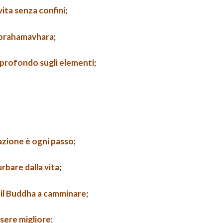
ita senza confini
;
 brahamavhara
;
 profondo sugli elementi
;
azione è ogni passo
;
urbare dalla vita
;
a il Buddha a camminare
;
sere migliore
;