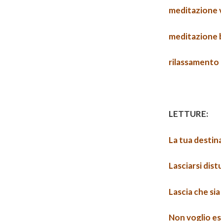
meditazione v
meditazione
rilassamento
LETTURE:
La tua destin
Lasciarsi dist
Lascia che si
Non voglio es