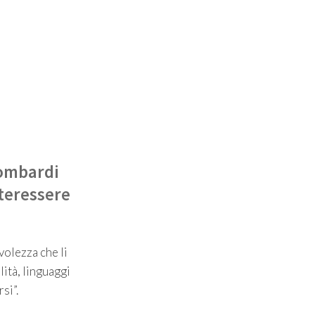
Lombardi
teressere
volezza che li
lità, linguaggi
si”.