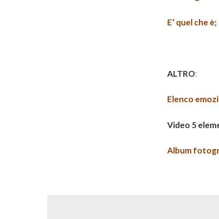
E’ quel che è
;
ALTRO
:
Elenco emozi
Video 5 eleme
Album fotogra